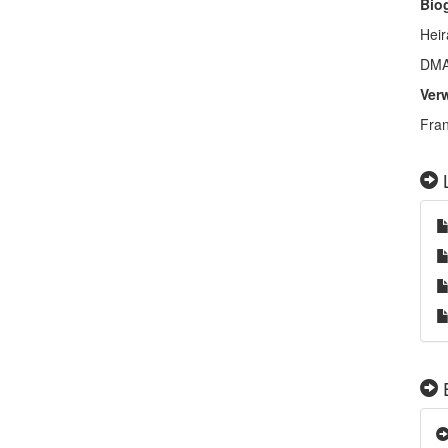
Bio
Heir
DMA:
Ver
Fran
L
E