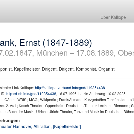
Über Kalliope
ank, Ernst (1847-1889)
7.02.1847, München – 17.08.1889, Ober
onist, Kapellmeister, Dirigent, Dirigent, Komponist, Organist
stenter Link Kalliope:
http://kalliope-verbund.info/gnd/119354438
ID:
http://d-nb.info/gnd/119354438
, 16.07.1996, Letzte Änderung: 10.02.2025
 LCAuth ; WBIS ; MGG ; Wikipedia ; Frank/Altmann, Kurzgefaßtes Tonkünstler-Lexikon,
er. 2. Aufl ; Kosch Theater ; Oppenheim: Deutsches Theater-Lexikon ; Riemann ; S
nes Buch der Musik ; Ulrich ; Ulrich: Theater, Tanz und Musik im Deutschen Bühn
iehungen:
heater Hannover, Affiliation, [Kapellmeister]