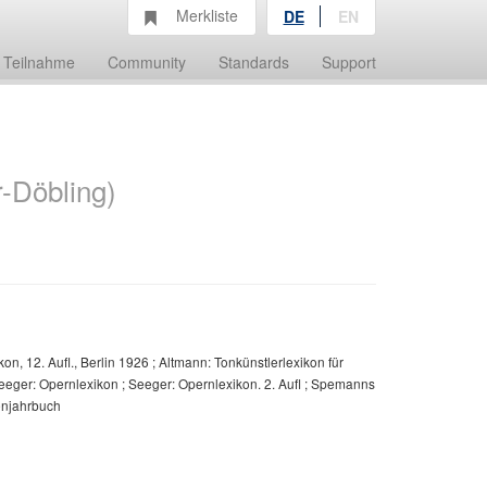
Merkliste
DE
EN
Teilnahme
Community
Standards
Support
-Döbling)
 12. Aufl., Berlin 1926 ; Altmann: Tonkünstlerlexikon für
eeger: Opernlexikon ; Seeger: Opernlexikon. 2. Aufl ; Spemanns
enjahrbuch