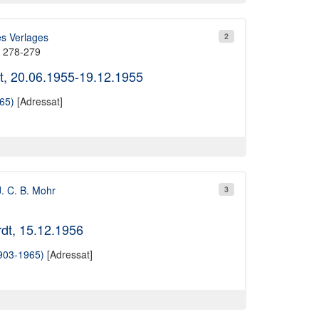
es Verlages
2
t 278-279
t, 20.06.1955-19.12.1955
65)
[Adressat]
J. C. B. Mohr
3
rdt, 15.12.1956
1903-1965)
[Adressat]