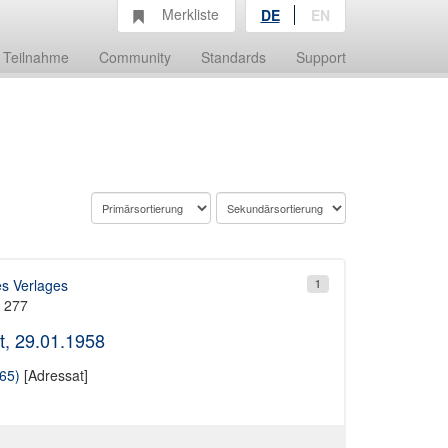
Merkliste
DE
EN
Teilnahme
Community
Standards
Support
es Verlages
1
t 277
t, 29.01.1958
65)
[Adressat]