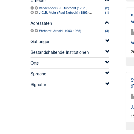
Urheber
Vandenhoeck & Ruprecht (1735-)
(2)
J.C.B. Mohr (Paul Siebeck) (1893-2005)
(1)
S
V
Adressaten
Ehrhardt, Arnold (1903-1965)
(3)
Gattungen
V
2
Bestandshaltende Institutionen
Orte
Sprache
S
Signatur
(
J
1