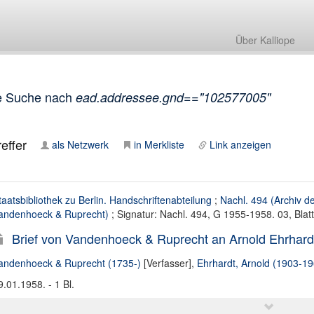
Über Kalliope
e Suche nach
ead.addressee.gnd=="102577005"
effer
als Netzwerk
in Merkliste
Link anzeigen
taatsbibliothek zu Berlin. Handschriftenabteilung
;
Nachl. 494 (Archiv d
andenhoeck & Ruprecht)
; Signatur: Nachl. 494, G 1955-1958. 03, Blat
Brief von Vandenhoeck & Ruprecht an Arnold Ehrhard
andenhoeck & Ruprecht (1735-)
[Verfasser],
Ehrhardt, Arnold (1903-19
9.01.1958. - 1 Bl.