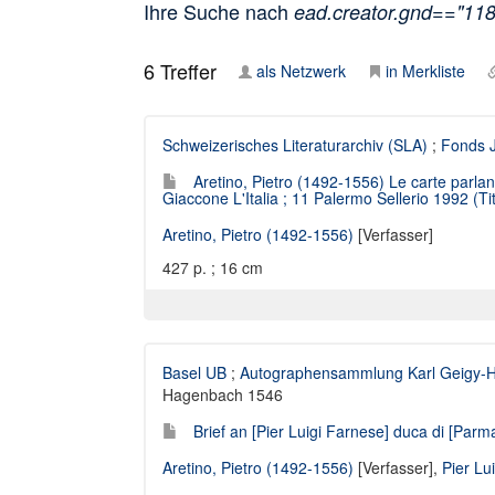
Ihre Suche nach
ead.creator.gnd=="11
6
Treffer
als Netzwerk
in Merkliste
Schweizerisches Literaturarchiv (SLA)
;
Fonds J
Aretino, Pietro (1492-1556) Le carte parlant
Giaccone L'Italia ; 11 Palermo Sellerio 1992 (Tit
Aretino, Pietro (1492-1556)
[Verfasser]
427 p. ; 16 cm
Basel UB
;
Autographensammlung Karl Geigy-
Hagenbach 1546
Brief an [Pier Luigi Farnese] duca di [Parma
Aretino, Pietro (1492-1556)
[Verfasser],
Pier Lu