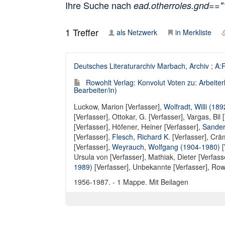
Ihre Suche nach
ead.otherroles.gnd==
1
Treffer
als Netzwerk
in Merkliste
Deutsches Literaturarchiv Marbach, Archiv
;
A:R
Rowohlt Verlag: Konvolut Voten zu: Arbeiterl
Bearbeiter/in)
Luckow, Marion [Verfasser]
,
Wolfradt, Willi (18
[Verfasser]
,
Ottokar, G. [Verfasser]
,
Vargas, Bil 
[Verfasser]
,
Höfener, Heiner [Verfasser]
,
Sander
[Verfasser],
Flesch, Richard K.
[Verfasser],
Cräm
[Verfasser]
,
Weyrauch, Wolfgang (1904-1980)
[
Ursula von [Verfasser]
,
Mathiak, Dieter [Verfass
1989)
[Verfasser],
Unbekannte [Verfasser]
,
Rowo
1956-1987. - 1 Mappe. Mit Beilagen