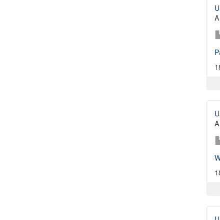
U
A 
P
1
U
A 
W
1
U