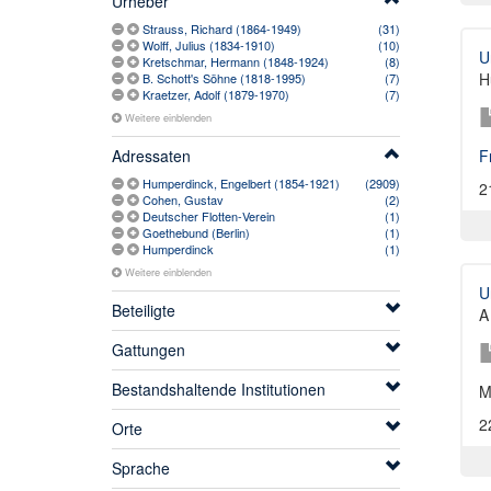
Urheber
Strauss, Richard (1864-1949)
(31)
Wolff, Julius (1834-1910)
(10)
U
Kretschmar, Hermann (1848-1924)
(8)
H
B. Schott's Söhne (1818-1995)
(7)
Kraetzer, Adolf (1879-1970)
(7)
Weitere einblenden
F
Adressaten
Humperdinck, Engelbert (1854-1921)
(2909)
2
Cohen, Gustav
(2)
Deutscher Flotten-Verein
(1)
Goethebund (Berlin)
(1)
Humperdinck
(1)
Weitere einblenden
U
Beteiligte
A
Gattungen
Bestandshaltende Institutionen
M
2
Orte
Sprache