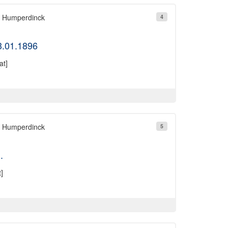
ß Humperdinck
4
3.01.1896
at]
ß Humperdinck
5
.
]