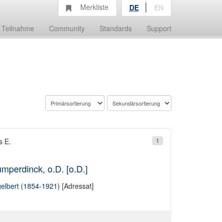
Merkliste
DE
EN
Teilnahme
Community
Standards
Support
s E.
1
mperdinck, o.D. [o.D.]
elbert (1854-1921)
[Adressat]