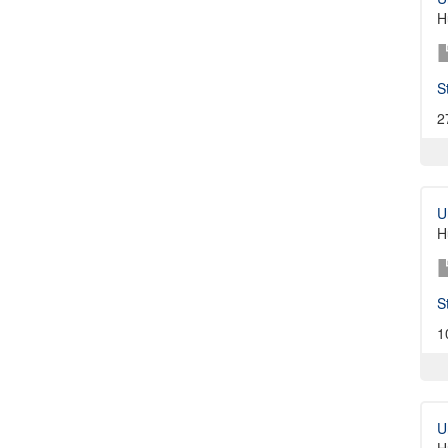
H
S
2
U
H
S
1
U