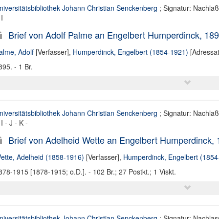
niversitätsbibliothek Johann Christian Senckenberg
; Signatur: Nachla
I
Brief von Adolf Palme an Engelbert Humperdinck, 18
alme, Adolf
[Verfasser],
Humperdinck, Engelbert (1854-1921)
[Adressat
895. - 1 Br.
niversitätsbibliothek Johann Christian Senckenberg
; Signatur: Nachla
I - J - K -
Brief von Adelheid Wette an Engelbert Humperdinck, 
ette, Adelheid (1858-1916)
[Verfasser],
Humperdinck, Engelbert (1854
878-1915 [1878-1915; o.D.]. - 102 Br.; 27 Postkt.; 1 Viskt.
niversitätsbibliothek Johann Christian Senckenberg
; Signatur: Nachlas