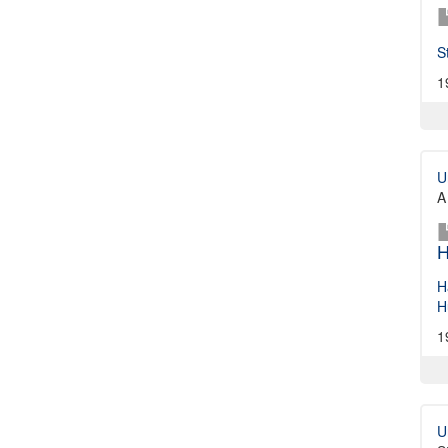
S
1
U
A 
H
H
H
1
U