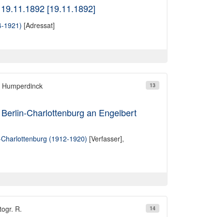
 19.11.1892 [19.11.1892]
4-1921)
[Adressat]
ß Humperdinck
13
erlin-Charlottenburg an Engelbert
-Charlottenburg (1912-1920)
[Verfasser],
togr. R.
14