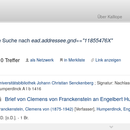
Über Kalliope
e Suche nach
ead.addressee.gnd=="11855476X"
10
Treffer
als Netzwerk
in Merkliste
Link anzeigen
niversitätsbibliothek Johann Christian Senckenberg
; Signatur: Nachlas
umperdinck A I b 1416
Brief von Clemens von Franckenstein an Engelbert Hu
ranckenstein, Clemens von (1875-1942)
[Verfasser],
Humperdinck, Eng
D. [o.D.]. - 1 Br.