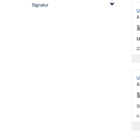
Signatur
U
A
M
2
U
A
S
o.