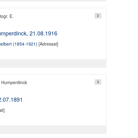
ogr. E.
2
umperdinck, 21.08.1916
elbert (1854-1921)
[Adressat]
ß Humperdinck
3
2.07.1891
at]