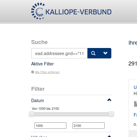
Suche
Ihr
29
Aktive Filter
Alle Filter entfernen
U
Filter
H
Datum
F
o.