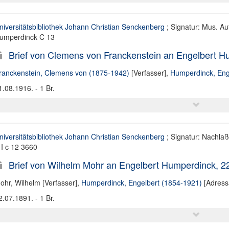
niversitätsbibliothek Johann Christian Senckenberg
; Signatur: Mus. Aut
umperdinck C 13
Brief von Clemens von Franckenstein an Engelbert H
ranckenstein, Clemens von (1875-1942)
[Verfasser],
Humperdinck, Eng
1.08.1916. - 1 Br.
niversitätsbibliothek Johann Christian Senckenberg
; Signatur: Nachla
 I c 12 3660
Brief von Wilhelm Mohr an Engelbert Humperdinck, 2
ohr, Wilhelm [Verfasser]
,
Humperdinck, Engelbert (1854-1921)
[Adress
2.07.1891. - 1 Br.