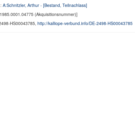
d:
A:Schnitzler, Arthur - [Bestand, Teilnachlass]
1985.0001.04775 (Akquisitionsnummer)]
2498-HS00043785,
http://kalliope-verbund.info/DE-2498-HS00043785