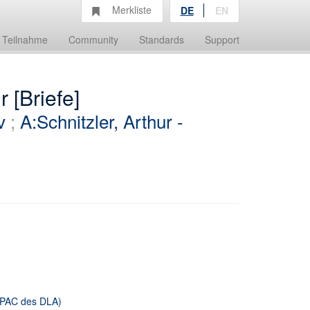
Merkliste
DE
EN
Teilnahme
Community
Standards
Support
 [Briefe]
v
;
A:Schnitzler, Arthur -
 OPAC des DLA)