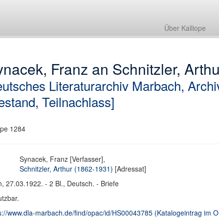
Über Kalliope
nacek, Franz an Schnitzler, Arthur
utsches Literaturarchiv Marbach, Archi
estand, Teilnachlass]
pe 1284
Synacek, Franz [Verfasser],
Schnitzler, Arthur (1862-1931)
[Adressat]
, 27.03.1922. - 2 Bl., Deutsch. - Briefe
tzbar.
s://www.dla-marbach.de/find/opac/id/HS00043785 (Katalogeintrag im