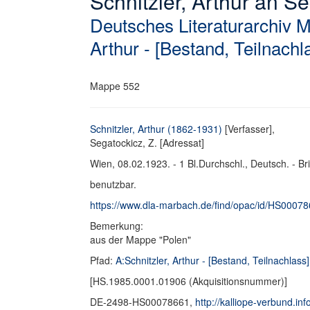
Schnitzler, Arthur an Se
Deutsches Literaturarchiv 
Arthur - [Bestand, Teilnachl
Mappe 552
Schnitzler, Arthur (1862-1931)
[Verfasser],
Segatockicz, Z. [Adressat]
Wien, 08.02.1923. - 1 Bl.Durchschl., Deutsch. - Br
benutzbar.
https://www.dla-marbach.de/find/opac/id/HS0007
Bemerkung:
aus der Mappe "Polen"
Pfad:
A:Schnitzler, Arthur - [Bestand, Teilnachlass]
[HS.1985.0001.01906 (Akquisitionsnummer)]
DE-2498-HS00078661,
http://kalliope-verbund.