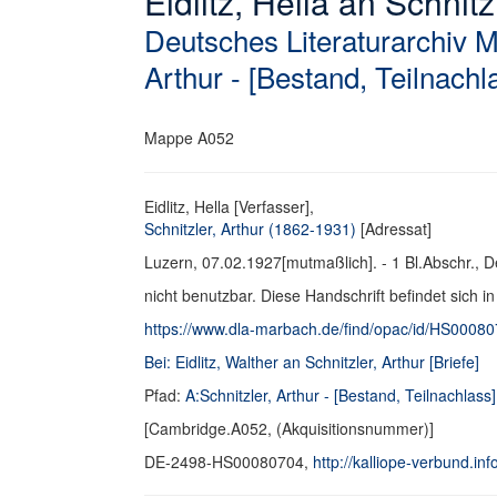
Eidlitz, Hella an Schnitzl
Deutsches Literaturarchiv 
Arthur - [Bestand, Teilnachl
Mappe A052
Eidlitz, Hella [Verfasser],
Schnitzler, Arthur (1862-1931)
[Adressat]
Luzern, 07.02.1927[mutmaßlich]. - 1 Bl.Abschr., De
nicht benutzbar. Diese Handschrift befindet sich i
https://www.dla-marbach.de/find/opac/id/HS0008
Bei: Eidlitz, Walther an Schnitzler, Arthur [Briefe]
Pfad:
A:Schnitzler, Arthur - [Bestand, Teilnachlass]
[Cambridge.A052, (Akquisitionsnummer)]
DE-2498-HS00080704,
http://kalliope-verbund.