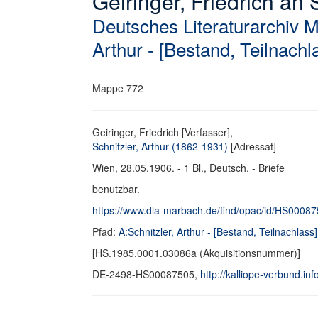
Geiringer, Friedrich an S
Deutsches Literaturarchiv 
Arthur - [Bestand, Teilnachl
Mappe 772
Geiringer, Friedrich [Verfasser],
Schnitzler, Arthur (1862-1931)
[Adressat]
Wien, 28.05.1906. - 1 Bl., Deutsch. - Briefe
benutzbar.
https://www.dla-marbach.de/find/opac/id/HS0008
Pfad:
A:Schnitzler, Arthur - [Bestand, Teilnachlass]
[HS.1985.0001.03086a (Akquisitionsnummer)]
DE-2498-HS00087505,
http://kalliope-verbund.