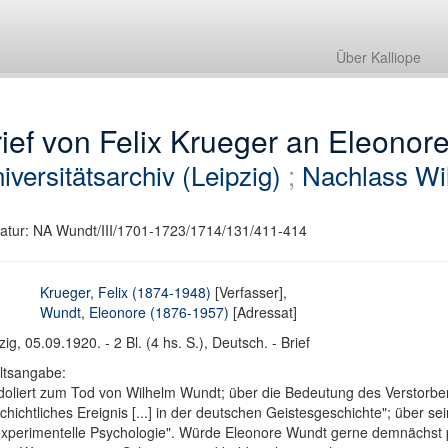
Über Kalliope
ief von Felix Krueger an Eleonor
iversitätsarchiv (Leipzig)
;
Nachlass Wi
atur: NA Wundt/III/1701-1723/1714/131/411-414
Krueger, Felix (1874-1948)
[Verfasser],
Wundt, Eleonore (1876-1957)
[Adressat]
zig, 05.09.1920. - 2 Bl. (4 hs. S.), Deutsch. - Brief
ltsangabe:
oliert zum Tod von Wilhelm Wundt; über die Bedeutung des Verstorben
chichtliches Ereignis [...] in der deutschen Geistesgeschichte"; über sei
experimentelle Psychologie". Würde Eleonore Wundt gerne demnächst pe