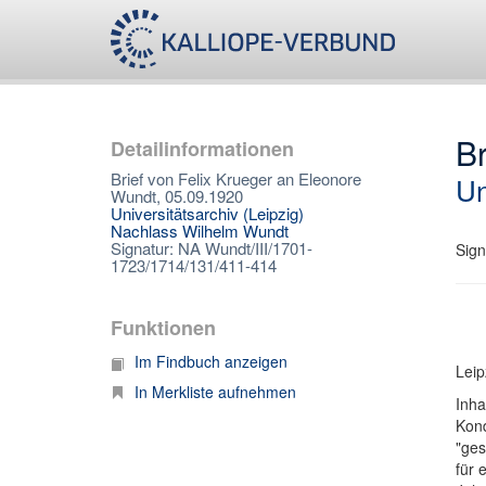
Br
Detailinformationen
Brief von Felix Krueger an Eleonore
Un
Wundt, 05.09.1920
Universitätsarchiv (Leipzig)
Nachlass Wilhelm Wundt
Signatur: NA Wundt/III/1701-
Sign
1723/1714/131/411-414
Funktionen
Im Findbuch anzeigen
Leip
In Merkliste aufnehmen
Inha
Kond
"ges
für 