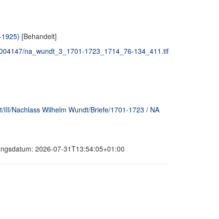
9-1925)
[Behandelt]
e_00004147/na_wundt_3_1701-1723_1714_76-134_411.tif
/III/Nachlass Wilhelm Wundt/Briefe/1701-1723
/
NA
erungsdatum: 2026-07-31T13:54:05+01:00