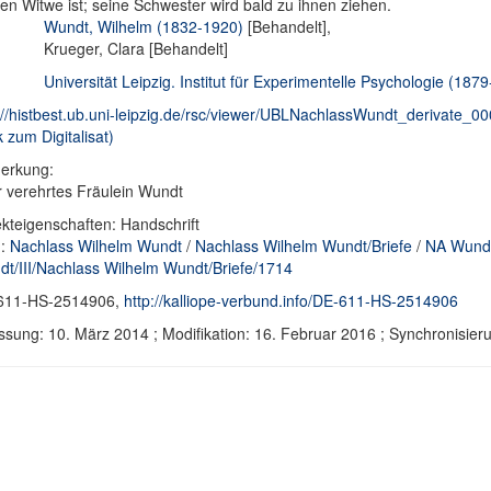
en Witwe ist; seine Schwester wird bald zu ihnen ziehen.
Wundt, Wilhelm (1832-1920)
[Behandelt],
Krueger, Clara [Behandelt]
Universität Leipzig. Institut für Experimentelle Psychologie (187
://histbest.ub.uni-leipzig.de/rsc/viewer/UBLNachlassWundt_derivat
k zum Digitalisat)
erkung:
 verehrtes Fräulein Wundt
kteigenschaften: Handschrift
d:
Nachlass Wilhelm Wundt
/
Nachlass Wilhelm Wundt/Briefe
/
NA Wundt
t/III/Nachlass Wilhelm Wundt/Briefe/1714
611-HS-2514906,
http://kalliope-verbund.info/DE-611-HS-2514906
ssung: 10. März 2014 ; Modifikation: 16. Februar 2016 ; Synchronisi