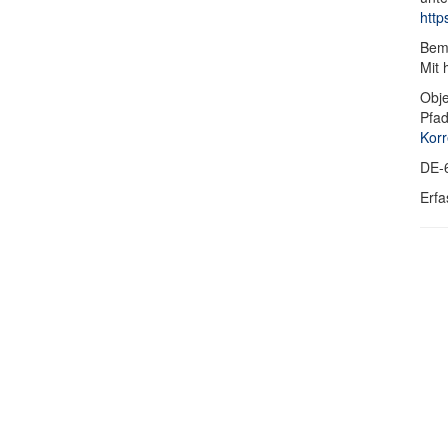
http
Bem
Mit 
Obje
Pfa
Korr
DE-
Erfa