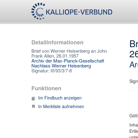
Br
Detailinformationen
2
Brief von Werner Heisenberg an John
Frank Allen, 26.01.1957
Archiv der Max-Planck-Gesellschaft
Ar
Nachlass Werner Heisenberg
Signatur: III/93/3/7-8
Sign
Funktionen
Im Findbuch anzeigen
In Merkliste aufnehmen
Gött
Inha
Erlä
unte