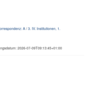
 Korrespondenz: A
/
3. IV. Institutionen, 1.
erungsdatum: 2026-07-09T09:13:45+01:00