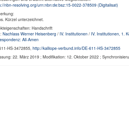
s://nbn-resolving.org/urn:nbn:de:bsz:15-0022-378509 (Digitalisat)
erkung:
hs. Kürzel unterzeichnet.
kteigenschaften: Handschrift
d:
Nachlass Werner Heisenberg
/
IV. Institutionen
/
IV. Institutionen, 1.
espondenz: All-Amen
611-HS-3472855,
http://kalliope-verbund.info/DE-611-HS-3472855
ssung: 22. März 2019 ; Modifikation: 12. Oktober 2022 ; Synchronisi