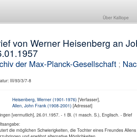
Über Kalliope
ief von Werner Heisenberg an Jo
6.01.1957
chiv der Max-Planck-Gesellschaft
;
Nac
atur: III/93/3/7-8
Heisenberg, Werner (1901-1976)
[Verfasser],
Allen, John Frank (1908-2001)
[Adressat]
ingen [vermutlich], 26.01.1957. - 1 Bl. (1 masch. S.), Englisch. - Brief
ltsangabe:
utert die möglichen Schwierigkeiten, die Tochter eines Freundes Allens 
rzubringen und erwähnt alternative Möglichkeiten.