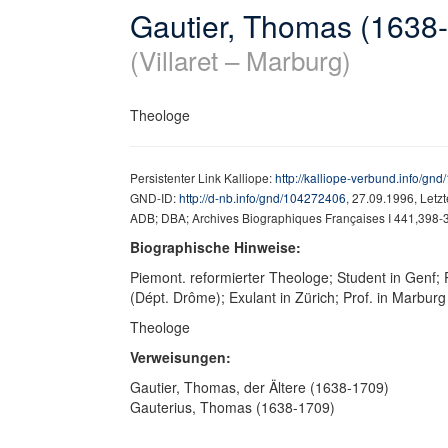
Gautier, Thomas (1638
(Villaret – Marburg)
Theologe
Persistenter Link Kalliope:
http://kalliope-verbund.info/gn
GND-ID:
http://d-nb.info/gnd/104272406
, 27.09.1996, Letz
ADB; DBA; Archives Biographiques Françaises I 441,398-
Biographische Hinweise:
Piemont. reformierter Theologe; Student in Genf; P
(Dépt. Drôme); Exulant in Zürich; Prof. in Marburg
Theologe
Verweisungen:
Gautier, Thomas, der Ältere (1638-1709)
Gauterius, Thomas (1638-1709)