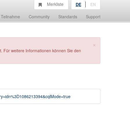
Merkliste
DE
EN
Teilnahme
Community
Standards
Support
×
t. Für weitere Informationen können Sie den
uery=idn%3D1086213394&cqlMode=true