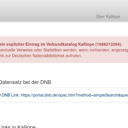
Über Kalliope
ein expliziter Eintrag im Verbundkatalog Kalliope (1086213394).
ventuelle Verweise oder Statistiken werden, wenn vorhanden, angezeig
ink zur Deutschen Nationalbibltiohek aufrufen.
atensatz bei der DNB
DNB Link: https://portal.dnb.de/opac.htm?method=simpleSearch&q
inks in Kalliope