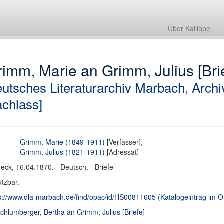
Über Kalliope
imm, Marie an Grimm, Julius [Bri
utsches Literaturarchiv Marbach, Archi
chlass]
Grimm, Marie (1849-1911)
[Verfasser],
Grimm, Julius (1821-1911)
[Adressat]
eck, 16.04.1870. - Deutsch. - Briefe
tzbar.
s://www.dla-marbach.de/find/opac/id/HS00811605 (Katalogeintrag im
Schlumberger, Bertha an Grimm, Julius [Briefe]