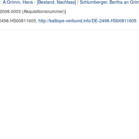
d:
A:Grimm, Hans - [Bestand, Nachlass]
/
Schlumberger, Bertha an Grimm
2008.0003 (Akquisitionsnummer)]
2498-HS00811605,
http://kalliope-verbund.info/DE-2498-HS00811605