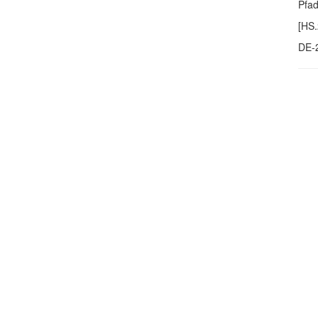
Pfa
[HS.
DE-