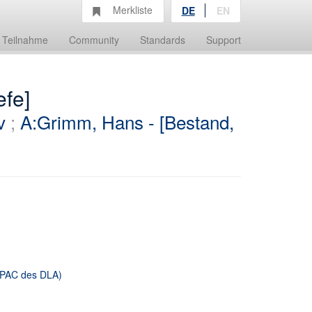
Merkliste
DE
EN
Teilnahme
Community
Standards
Support
efe]
v
;
A:Grimm, Hans - [Bestand,
 OPAC des DLA)