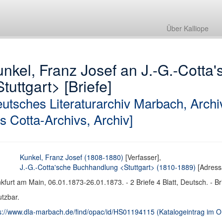
Über Kalliope
nkel, Franz Josef an J.-G.-Cott
tuttgart> [Briefe]
utsches Literaturarchiv Marbach, Archi
s Cotta-Archivs, Archiv]
Kunkel, Franz Josef (1808-1880)
[Verfasser],
J.-G.-Cotta'sche Buchhandlung <Stuttgart> (1810-1889)
[Adress
kfurt am Main, 06.01.1873-26.01.1873. - 2 Briefe 4 Blatt, Deutsch. - Br
tzbar.
s://www.dla-marbach.de/find/opac/id/HS01194115 (Katalogeintrag im