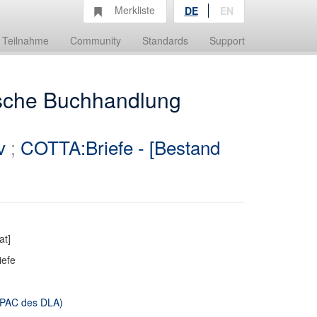
Merkliste
DE
EN
Teilnahme
Community
Standards
Support
a'sche Buchhandlung
v
;
COTTA:Briefe - [Bestand
at]
iefe
 OPAC des DLA)