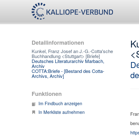
Ku
Detailinformationen
<S
Kunkel, Franz Josef an J.-G.-Cotta'sche
Buchhandlung <Stuttgart> [Briefe]
Deutsches Literaturarchiv Marbach,
De
Archiv
COTTA:Briefe - [Bestand des Cotta-
de
Archivs, Archiv]
Funktionen
Im Findbuch anzeigen
In Merkliste aufnehmen
Fran
benu
http