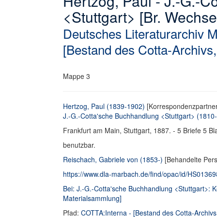
Hertzog, Paul - J.-G.-
<Stuttgart> [Br. Wechse
Deutsches Literaturarchiv 
[Bestand des Cotta-Archivs,
Mappe 3
Hertzog, Paul (1839-1902)
[Korrespondenzpartner
J.-G.-Cotta'sche Buchhandlung <Stuttgart> (1810
Frankfurt am Main, Stuttgart, 1887. - 5 Briefe 5 Bl
benutzbar.
Reischach, Gabriele von (1853-)
[Behandelte Pers
https://www.dla-marbach.de/find/opac/id/HS0136
Bei: J.-G.-Cotta'sche Buchhandlung <Stuttgart>:
Materialsammlung]
Pfad:
COTTA:Interna - [Bestand des Cotta-Archivs,