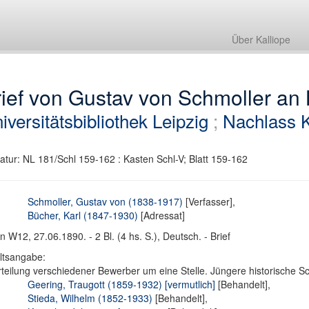
Über Kalliope
ief von Gustav von Schmoller an 
iversitätsbibliothek Leipzig
;
Nachlass K
atur: NL 181/Schl 159-162 : Kasten Schl-V; Blatt 159-162
Schmoller, Gustav von (1838-1917)
[Verfasser],
Bücher, Karl (1847-1930)
[Adressat]
in W12, 27.06.1890. - 2 Bl. (4 hs. S.), Deutsch. - Brief
ltsangabe:
teilung verschiedener Bewerber um eine Stelle. Jüngere historische Sc
Geering, Traugott (1859-1932) [vermutlich]
[Behandelt],
Stieda, Wilhelm (1852-1933)
[Behandelt],