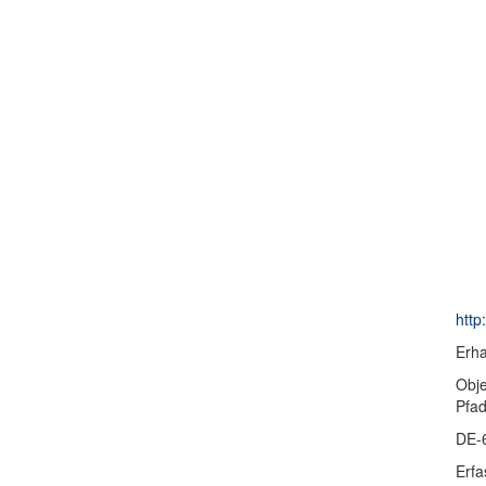
http
Erha
Obje
Pfa
DE-
Erfa