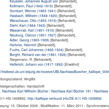
Keussler, Johannes August von
[Behandelt],
Kollmann, Paul (1842-1915)
[Behandelt],
Sombart, Werner (1863-1941)
[Behandelt],
Hasbach, Wilhelm (1849-1920)
[Behandelt],
Warschauer, Otto (1853-1916)
[Behandelt],
Diehl, Karl (1864-1943)
[Behandelt],
Wasserrab, Karl (1851-1916)
[Behandelt],
Neuburg, Clamor (1851-1927)
[Behandelt],
Adler, Georg (1863-1908)
[Behandelt],
Herkner, Heinrich
[Behandelt],
Fuchs, Carl Johannes (1865-1934)
[Behandelt],
Borght, Richard van der (1861-1926)
[Behandelt],
Stegemann, R. [Behandelt],
Helferich, Johann von (1817-1892)
[Erwähnt]
://histbest.ub.uni-leipzig.de/receive/UBLNachlassBuecher_kalliope_00
ltungszustand: Vergilbt
kteigenschaften: Handschrift
d:
Nachlass Karl Wilhelm Bücher
/
Nachlass Karl Bücher 181
/
Nachlass 
611-HS-1608892,
http://kalliope-verbund.info/DE-611-HS-1608892
ssung: 15. Oktober 2009 ; Modifikation: 11. März 2011 ; Synchronisi