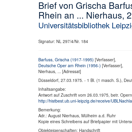
Brief von Grischa Barf
Rhein an ... Nierhaus, 
Universitätsbibliothek Leipz
Signatur: NL 297/4/Nr. 184
Barfuss, Grischa (1917-1995)
[Verfasser],
Deutsche Oper am Rhein (1956-)
[Verfasser],
Nierhaus, ... [Adressat]
Düsseldorf, 27.03.1975. - 1 Bl. (1 masch. S.), Deut
Inhaltsangabe:
Antwort auf Zuschrift vom 26.03.1975, betr. Ope
http://histbest.ub.uni-leipzig.de/receive/UBLNa
Bemerkung:
Adr.: August Nierhaus, Mülheim a.d. Ruhr
Kopie eines Schreibens auf Briefpapier mit Untersc
Objekteigenschaften: Handschrift