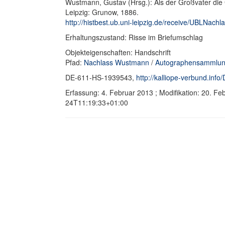
Wustmann, Gustav (Hrsg.): Als der Großvater die
Leipzig: Grunow, 1886.
http://histbest.ub.uni-leipzig.de/receive/UBLNa
Erhaltungszustand: Risse im Briefumschlag
Objekteigenschaften: Handschrift
Pfad:
Nachlass Wustmann
/
Autographensammlun
DE-611-HS-1939543,
http://kalliope-verbund.in
Erfassung: 4. Februar 2013 ; Modifikation: 20. F
24T11:19:33+01:00