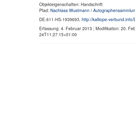
Objekteigenschaften: Handschrift
Pfad:
Nachlass Wustmann
/
Autographensammlun
DE-611-HS-1939693,
http://kalliope-verbund.in
Erfassung: 4. Februar 2013 ; Modifikation: 20. F
24T11:27:15+01:00