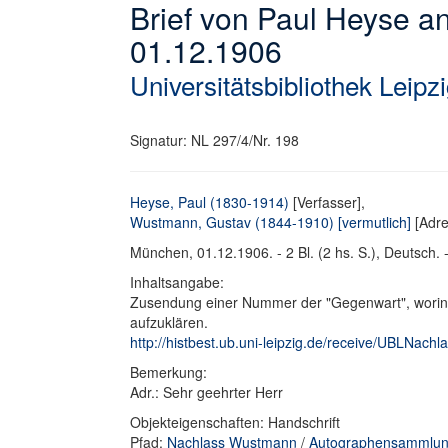
Brief von Paul Heyse 
01.12.1906
Universitätsbibliothek Leipz
Signatur: NL 297/4/Nr. 198
Heyse, Paul (1830-1914)
[Verfasser],
Wustmann, Gustav (1844-1910) [vermutlich]
[Adre
München, 01.12.1906. - 2 Bl. (2 hs. S.), Deutsch. -
Inhaltsangabe:
Zusendung einer Nummer der "Gegenwart", worin de
aufzuklären.
http://histbest.ub.uni-leipzig.de/receive/UBLNa
Bemerkung:
Adr.: Sehr geehrter Herr
Objekteigenschaften: Handschrift
Pfad:
Nachlass Wustmann
/
Autographensammlun