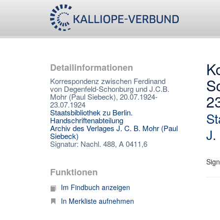
K
Detailinformationen
Sc
Korrespondenz zwischen Ferdinand
von Degenfeld-Schonburg und J.C.B.
2
Mohr (Paul Siebeck), 20.07.1924-
23.07.1924
Staatsbibliothek zu Berlin.
St
Handschriftenabteilung
Archiv des Verlages J. C. B. Mohr (Paul
J.
Siebeck)
Signatur: Nachl. 488, A 0411,6
Sign
Funktionen
Im Findbuch anzeigen
In Merkliste aufnehmen