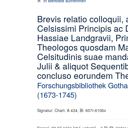
In Merkliste aufnehmen
Brevis relatio colloquii,
Celsissimi Principis ac
Hassiae Landgravii, Primc
Theologos quosdam Ma
Celsitudinis suae manda
Julii & aliquot Sequent
concluso eorundem Th
Forschungsbibliothek Gotha
(1673-1745)
Signatur: Chart. A 434, Bl. 607r-610bv