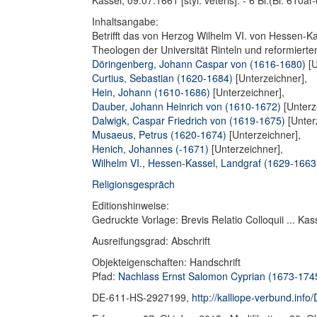
Kassel, 09.07.1661 [styl. veteris]. - 6 Bl.(Bl. 610a
Inhaltsangabe:
Betrifft das von Herzog Wilhelm VI. von Hessen-Kas
Theologen der Universität Rinteln und reformiert
Döringenberg, Johann Caspar von (1616-1680)
[U
Curtius, Sebastian (1620-1684)
[Unterzeichner],
Hein, Johann (1610-1686)
[Unterzeichner],
Dauber, Johann Heinrich von (1610-1672)
[Unterz
Dalwigk, Caspar Friedrich von (1619-1675)
[Unter
Musaeus, Petrus (1620-1674)
[Unterzeichner],
Henich, Johannes (-1671)
[Unterzeichner],
Wilhelm VI., Hessen-Kassel, Landgraf (1629-1663
Religionsgespräch
Editionshinweise:
Gedruckte Vorlage: Brevis Relatio Colloquii ... 
Ausreifungsgrad: Abschrift
Objekteigenschaften: Handschrift
Pfad:
Nachlass Ernst Salomon Cyprian (1673-174
DE-611-HS-2927199,
http://kalliope-verbund.in