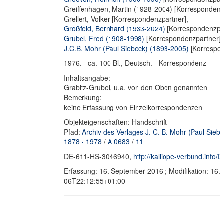
Greiffenhagen, Martin (1928-2004) [Korresponden
Grellert, Volker [Korrespondenzpartner],
Großfeld, Bernhard (1933-2024)
[Korrespondenzpa
Grubel, Fred (1908-1998)
[Korrespondenzpartner]
J.C.B. Mohr (Paul Siebeck) (1893-2005)
[Korrespo
1976. - ca. 100 Bl., Deutsch. - Korrespondenz
Inhaltsangabe:
Grabitz-Grubel, u.a. von den Oben genannten
Bemerkung:
keine Erfassung von Einzelkorrespondenzen
Objekteigenschaften: Handschrift
Pfad:
Archiv des Verlages J. C. B. Mohr (Paul Sie
1878 - 1978
/
A 0683
/
11
DE-611-HS-3046940,
http://kalliope-verbund.in
Erfassung: 16. September 2016 ; Modifikation: 1
06T22:12:55+01:00