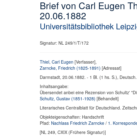
Brief von Carl Eugen Th
20.06.1882
Universitätsbibliothek Leipz
Signatur: NL 249/1/T/172
Thiel, Carl Eugen
[Verfasser],
Zarncke, Friedrich (1825-1891)
[Adressat]
Darmstadt, 20.06.1882. - 1 Bl. (1 hs. S.), Deutsch. 
Inhaltsangabe:
Übersendet anbei eine Rezension von Schultz' "D
Schultz, Gustav (1851-1928)
[Behandelt]
Literarisches Centralblatt für Deutschland. Zeitsch
Objekteigenschaften: Handschrift
Pfad:
Nachlass Friedrich Zarncke
/
1. Korrespond
[NL 249, CXIX (Frühere Signatur)]