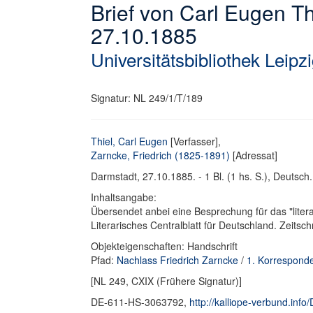
Brief von Carl Eugen Th
27.10.1885
Universitätsbibliothek Leipz
Signatur: NL 249/1/T/189
Thiel, Carl Eugen
[Verfasser],
Zarncke, Friedrich (1825-1891)
[Adressat]
Darmstadt, 27.10.1885. - 1 Bl. (1 hs. S.), Deutsch. 
Inhaltsangabe:
Übersendet anbei eine Besprechung für das "literar
Literarisches Centralblatt für Deutschland. Zeitsch
Objekteigenschaften: Handschrift
Pfad:
Nachlass Friedrich Zarncke
/
1. Korrespond
[NL 249, CXIX (Frühere Signatur)]
DE-611-HS-3063792,
http://kalliope-verbund.in