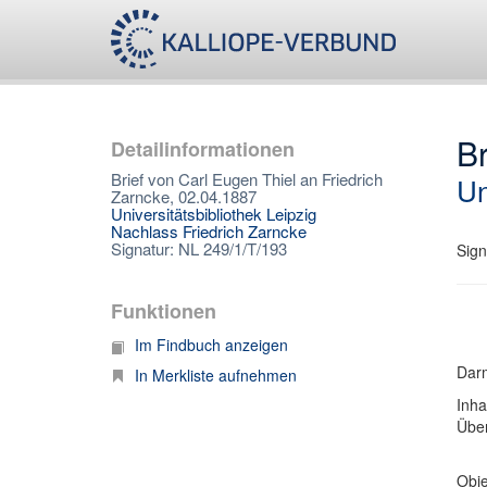
Br
Detailinformationen
Brief von Carl Eugen Thiel an Friedrich
Un
Zarncke, 02.04.1887
Universitätsbibliothek Leipzig
Nachlass Friedrich Zarncke
Signatur: NL 249/1/T/193
Sign
Funktionen
Im Findbuch anzeigen
Darm
In Merkliste aufnehmen
Inha
Über
Obje