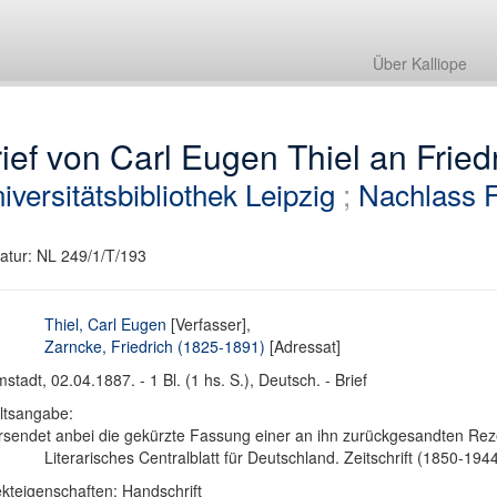
Über Kalliope
ief von Carl Eugen Thiel an Frie
iversitätsbibliothek Leipzig
;
Nachlass F
atur: NL 249/1/T/193
Thiel, Carl Eugen
[Verfasser],
Zarncke, Friedrich (1825-1891)
[Adressat]
stadt, 02.04.1887. - 1 Bl. (1 hs. S.), Deutsch. - Brief
ltsangabe:
sendet anbei die gekürzte Fassung einer an ihn zurückgesandten Rez
Literarisches Centralblatt für Deutschland. Zeitschrift (1850-194
kteigenschaften: Handschrift