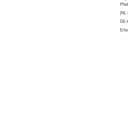
Pfa
[NL 
DE-
Erfa