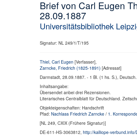
Brief von Carl Eugen Th
28.09.1887
Universitätsbibliothek Leipz
Signatur: NL 249/1/T/195
Thiel, Carl Eugen
[Verfasser],
Zarncke, Friedrich (1825-1891)
[Adressat]
Darmstadt, 28.09.1887. - 1 Bl. (1 hs. S.), Deutsch. 
Inhaltsangabe:
Übersendet anbei drei Rezensionen.
Literarisches Centralblatt für Deutschland. Zeitsch
Objekteigenschaften: Handschrift
Pfad:
Nachlass Friedrich Zarncke
/
1. Korrespond
[NL 249, CXIX (Frühere Signatur)]
DE-611-HS-3063812,
http://kalliope-verbund.in