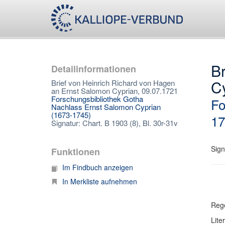
Br
Detailinformationen
C
Brief von Heinrich Richard von Hagen
an Ernst Salomon Cyprian, 09.07.1721
Forschungsbibliothek Gotha
Fo
Nachlass Ernst Salomon Cyprian
(1673-1745)
17
Signatur: Chart. B 1903 (8), Bl. 30r-31v
Sign
Funktionen
Im Findbuch anzeigen
In Merkliste aufnehmen
Rege
Lite