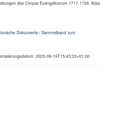
strebungen des Corpus Evangelicorum 1717-1726, Maiz
torische Dokumente
/
Sammelband zum
hronisierungsdatum: 2025-09-19T15:43:33+01:00