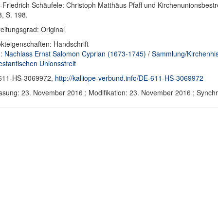
-Friedrich Schäufele: Christoph Matthäus Pfaff und Kirchenunionsbe
, S. 198.
eifungsgrad: Original
kteigenschaften: Handschrift
d:
Nachlass Ernst Salomon Cyprian (1673-1745)
/
Sammlung/Kirchenhis
estantischen Unionsstreit
611-HS-3069972,
http://kalliope-verbund.info/DE-611-HS-3069972
ssung: 23. November 2016 ; Modifikation: 23. November 2016 ; Sync