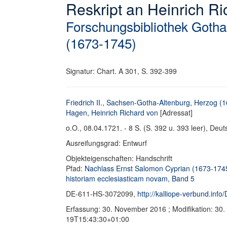
Reskript an Heinrich R
Forschungsbibliothek Gotha
(1673-1745)
Signatur: Chart. A 301, S. 392-399
Friedrich II., Sachsen-Gotha-Altenburg, Herzog (
Hagen, Heinrich Richard von
[Adressat]
o.O., 08.04.1721. - 8 S. (S. 392 u. 393 leer), Deuts
Ausreifungsgrad: Entwurf
Objekteigenschaften: Handschrift
Pfad:
Nachlass Ernst Salomon Cyprian (1673-174
historiam ecclesiasticam novam, Band 5
DE-611-HS-3072099,
http://kalliope-verbund.in
Erfassung: 30. November 2016 ; Modifikation: 30
19T15:43:30+01:00