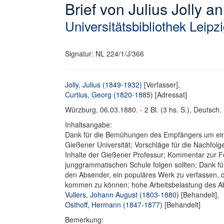
Brief von Julius Jolly 
Universitätsbibliothek Leipz
Signatur: NL 224/1/J/366
Jolly, Julius (1849-1932)
[Verfasser],
Curtius, Georg (1820-1885)
[Adressat]
Würzburg, 06.03.1880. - 2 Bl. (3 hs. S.), Deutsch. 
Inhaltsangabe:
Dank für die Bemühungen des Empfängers um eine 
Gießener Universität; Vorschläge für die Nachfol
Inhalte der Gießener Professur; Kommentar zur F
junggrammatischen Schule folgen sollten; Dank fü
den Absender, ein populäres Werk zu verfassen, di
kommen zu können; hohe Arbeitsbelastung des Ab
Vullers, Johann August (1803-1880)
[Behandelt],
Osthoff, Hermann (1847-1877)
[Behandelt]
Bemerkung: