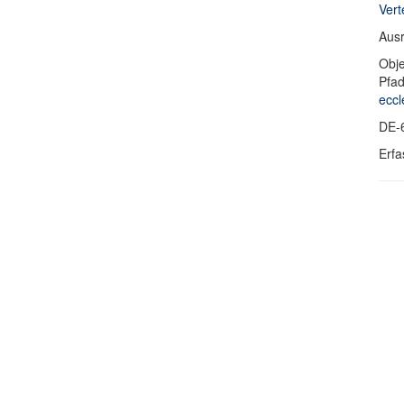
Vert
Ausr
Obje
Pfa
eccl
DE-
Erfa