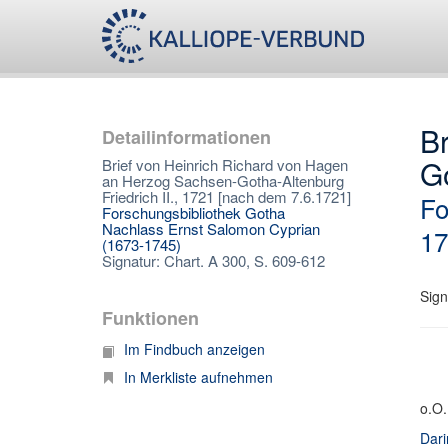
B
Detailinformationen
Go
Brief von Heinrich Richard von Hagen
an Herzog Sachsen-Gotha-Altenburg
Friedrich II., 1721 [nach dem 7.6.1721]
Fo
Forschungsbibliothek Gotha
Nachlass Ernst Salomon Cyprian
17
(1673-1745)
Signatur: Chart. A 300, S. 609-612
Sign
Funktionen
Im Findbuch anzeigen
In Merkliste aufnehmen
o.O.
Dari