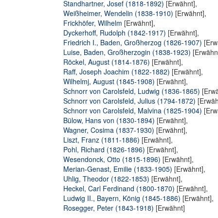
Standhartner, Josef (1818-1892)
[Erwähnt],
Weißheimer, Wendelin (1838-1910)
[Erwähnt],
Frickhöfer, Wilhelm
[Erwähnt],
Dyckerhoff, Rudolph (1842-1917)
[Erwähnt],
Friedrich I., Baden, Großherzog (1826-1907)
[Erw
Luise, Baden, Großherzogin (1838-1923)
[Erwähnt
Röckel, August (1814-1876)
[Erwähnt],
Raff, Joseph Joachim (1822-1882)
[Erwähnt],
Wilhelmj, August (1845-1908)
[Erwähnt],
Schnorr von Carolsfeld, Ludwig (1836-1865)
[Erwä
Schnorr von Carolsfeld, Julius (1794-1872)
[Erwäh
Schnorr von Carolsfeld, Malvina (1825-1904)
[Erw
Bülow, Hans von (1830-1894)
[Erwähnt],
Wagner, Cosima (1837-1930)
[Erwähnt],
Liszt, Franz (1811-1886)
[Erwähnt],
Pohl, Richard (1826-1896)
[Erwähnt],
Wesendonck, Otto (1815-1896)
[Erwähnt],
Merian-Genast, Emilie (1833-1905)
[Erwähnt],
Uhlig, Theodor (1822-1853)
[Erwähnt],
Heckel, Carl Ferdinand (1800-1870)
[Erwähnt],
Ludwig II., Bayern, König (1845-1886)
[Erwähnt],
Rosegger, Peter (1843-1918)
[Erwähnt]