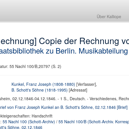
Über Kalliope
Rechnung] Copie der Rechnung v
aatsbibliothek zu Berlin. Musikabteilung
atur: 55 Nachl 100/B,20797 (S. 2)
Kunkel, Franz Joseph (1808-1880)
[Verfasser],
B. Schott's Söhne (1818-1995)
[Adressat]
heim, 02.12.1846-04.12.1846. - 1 S., Deutsch. - Verschiedenes, Rec
Brief von Franz Joseph Kunkel an B. Schott's Söhne, 02.12.1846 [Brief]
kteigenschaften: Handschrift
d:
55 Nachl 100 (Schott-Archiv)
/
55 Nachl 100/B (Schott-Archiv. Korre
tt's Söhne, 02.12.1846