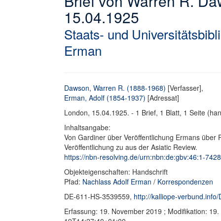
Brief von Warren R. Da
15.04.1925
Staats- und Universitätsbib
Erman
Dawson, Warren R. (1888-1968)
[Verfasser],
Erman, Adolf (1854-1937)
[Adressat]
London, 15.04.1925. - 1 Brief, 1 Blatt, 1 Seite (hand
Inhaltsangabe:
Von Gardiner über Veröffentlichung Ermans über P
Veröffentlichung zu aus der Asiatic Review.
https://nbn-resolving.de/urn:nbn:de:gbv:46:1-74280
Objekteigenschaften: Handschrift
Pfad:
Nachlass Adolf Erman
/
Korrespondenzen
DE-611-HS-3539559,
http://kalliope-verbund.in
Erfassung: 19. November 2019 ; Modifikation: 19