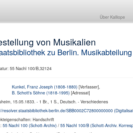
Über Kalliope
stellung von Musikalien
aatsbibliothek zu Berlin. Musikabteilung
atur: 55 Nachl 100/B,32124
Kunkel, Franz Joseph (1808-1880)
[Verfasser],
B. Schott's Söhne (1818-1995)
[Adressat]
heim, 15.05.1833. - 1 Br., 1 S., Deutsch. - Verschiedenes
://resolver.staatsbibliothek-berlin.de/SBB0002C72800000000 (Digitalisa
kteigenschaften: Handschrift
d:
55 Nachl 100 (Schott-Archiv)
/
55 Nachl 100/B (Schott-Archiv. Korre