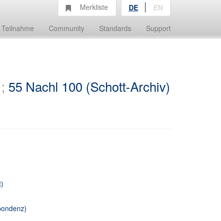
Merkliste
DE
EN
Teilnahme
Community
Standards
Support
;
55 Nachl 100 (Schott-Archiv)
t)
spondenz)