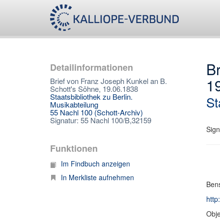
Br
Detailinformationen
1
Brief von Franz Joseph Kunkel an B.
Schott's Söhne, 19.06.1838
Staatsbibliothek zu Berlin.
St
Musikabteilung
55 Nachl 100 (Schott-Archiv)
Signatur: 55 Nachl 100/B,32159
Sign
Funktionen
Im Findbuch anzeigen
In Merkliste aufnehmen
Bens
http
Obje