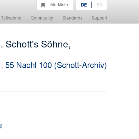
Merkliste
DE
EN
Teilnahme
Community
Standards
Support
. Schott's Söhne,
;
55 Nachl 100 (Schott-Archiv)
t)