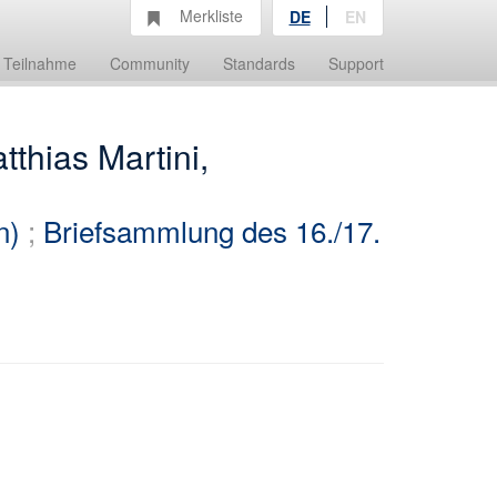
Merkliste
DE
EN
Teilnahme
Community
Standards
Support
thias Martini,
n)
;
Briefsammlung des 16./17.