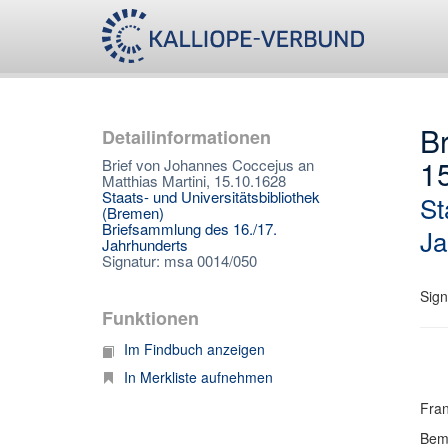
Br
Detailinformationen
1
Brief von Johannes Coccejus an
Matthias Martini, 15.10.1628
Staats- und Universitätsbibliothek
St
(Bremen)
Briefsammlung des 16./17.
Ja
Jahrhunderts
Signatur: msa 0014/050
Sign
Funktionen
Im Findbuch anzeigen
In Merkliste aufnehmen
Fran
Bem