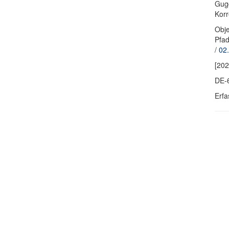
Gugg
Kor
Obje
Pfa
/
02.
[202
DE-
Erfa