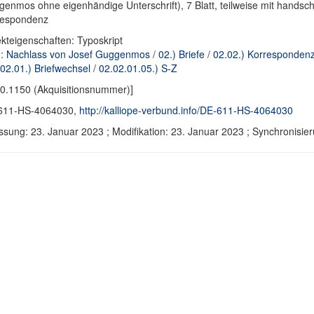
enmos ohne eigenhändige Unterschrift), 7 Blatt, teilweise mit hands
respondenz
kteigenschaften: Typoskript
d:
Nachlass von Josef Guggenmos
/
02.) Briefe
/
02.02.) Korrespondenz
02.01.) Briefwechsel
/
02.02.01.05.) S-Z
0.1150 (Akquisitionsnummer)]
611-HS-4064030,
http://kalliope-verbund.info/DE-611-HS-4064030
ssung: 23. Januar 2023 ; Modifikation: 23. Januar 2023 ; Synchronis