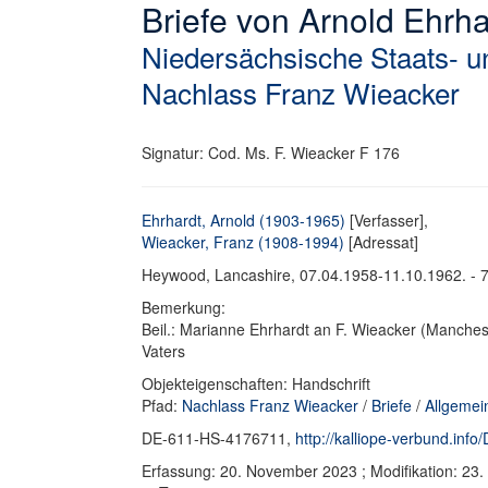
Briefe von Arnold Ehrh
Niedersächsische Staats- un
Nachlass Franz Wieacker
Signatur: Cod. Ms. F. Wieacker F 176
Ehrhardt, Arnold (1903-1965)
[Verfasser],
Wieacker, Franz (1908-1994)
[Adressat]
Heywood, Lancashire, 07.04.1958-11.10.1962. - 7 Br
Bemerkung:
Beil.: Marianne Ehrhardt an F. Wieacker (Manchest
Vaters
Objekteigenschaften: Handschrift
Pfad:
Nachlass Franz Wieacker
/
Briefe
/
Allgemei
DE-611-HS-4176711,
http://kalliope-verbund.in
Erfassung: 20. November 2023 ; Modifikation: 23