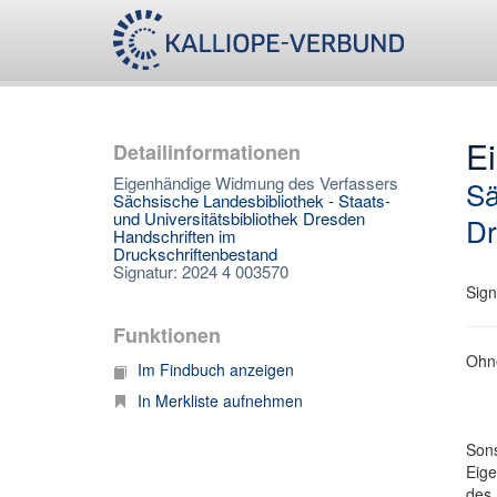
E
Detailinformationen
Eigenhändige Widmung des Verfassers
Sä
Sächsische Landesbibliothek - Staats-
und Universitätsbibliothek Dresden
Dr
Handschriften im
Druckschriftenbestand
Signatur: 2024 4 003570
Sign
Funktionen
Ohne
Im Findbuch anzeigen
In Merkliste aufnehmen
Son
Eige
des 