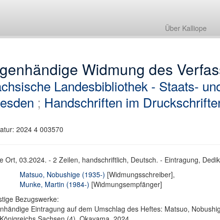
Über Kalliope
igenhändige Widmung des Verfas
chsische Landesbibliothek - Staats- und
esden
;
Handschriften im Druckschrift
atur: 2024 4 003570
 Ort, 03.2024. - 2 Zeilen, handschriftlich, Deutsch. - Eintragung, Dedik
Matsuo, Nobushige (1935-)
[Widmungsschreiber],
Munke, Martin (1984-)
[Widmungsempfänger]
stige Bezugswerke:
nhändige Eintragung auf dem Umschlag des Heftes: Matsuo, Nobushige
Königreichs Sachsen (4). Okayama, 2024.