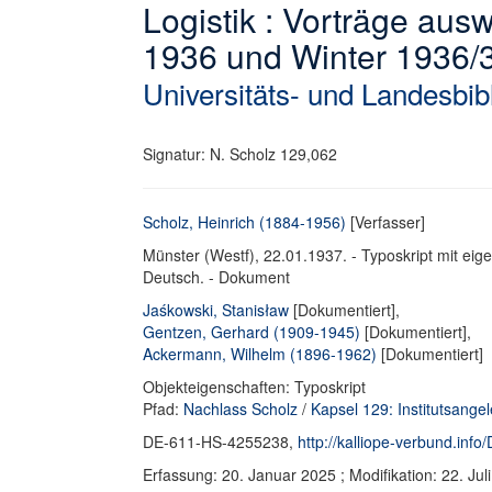
Logistik : Vorträge au
1936 und Winter 1936/3
Universitäts- und Landesbib
Signatur: N. Scholz 129,062
Scholz, Heinrich (1884-1956)
[Verfasser]
Münster (Westf), 22.01.1937. - Typoskript mit eige
Deutsch. - Dokument
Jaśkowski, Stanisław
[Dokumentiert],
Gentzen, Gerhard (1909-1945)
[Dokumentiert],
Ackermann, Wilhelm (1896-1962)
[Dokumentiert]
Objekteigenschaften: Typoskript
Pfad:
Nachlass Scholz
/
Kapsel 129: Institutsange
DE-611-HS-4255238,
http://kalliope-verbund.in
Erfassung: 20. Januar 2025 ; Modifikation: 22. J