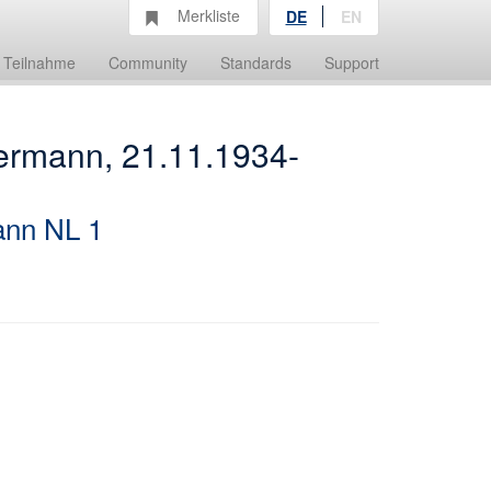
Merkliste
DE
EN
Teilnahme
Community
Standards
Support
sermann, 21.11.1934-
nn NL 1