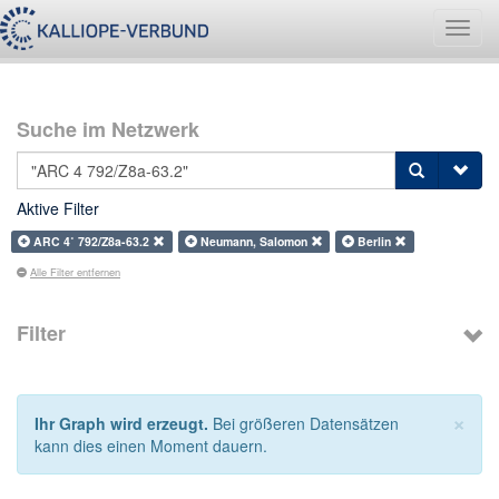
Navig
umsch
Suche im Netzwerk
Aktive Filter
ARC 4˚ 792/Z8a-63.2
Neumann, Salomon
Berlin
Alle Filter entfernen
Filter
×
Ihr Graph wird erzeugt.
Bei größeren Datensätzen
kann dies einen Moment dauern.