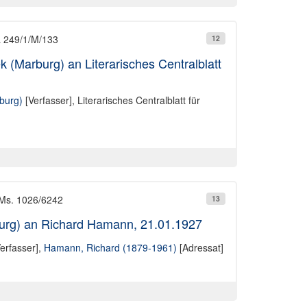
L 249/1/M/133
12
k (Marburg) an Literarisches Centralblatt
rburg)
[Verfasser],
Literarisches Centralblatt für
 Ms. 1026/6242
13
rburg) an Richard Hamann, 21.01.1927
erfasser],
Hamann, Richard (1879-1961)
[Adressat]