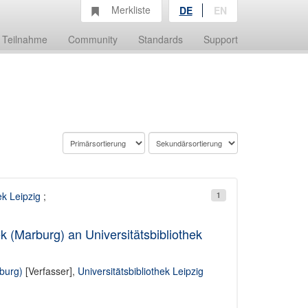
Merkliste
DE
EN
Teilnahme
Community
Standards
Support
ek Leipzig
;
1
k (Marburg) an Universitätsbibliothek
rburg)
[Verfasser],
Universitätsbibliothek Leipzig