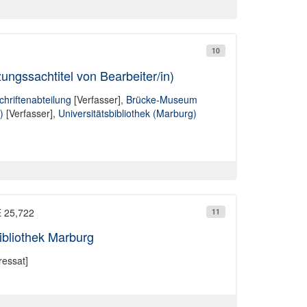
10
ungssachtitel von Bearbeiter/in)
chriftenabteilung
[Verfasser],
Brücke-Museum
)
[Verfasser],
Universitätsbibliothek (Marburg)
E 25,722
11
bibliothek Marburg
essat]