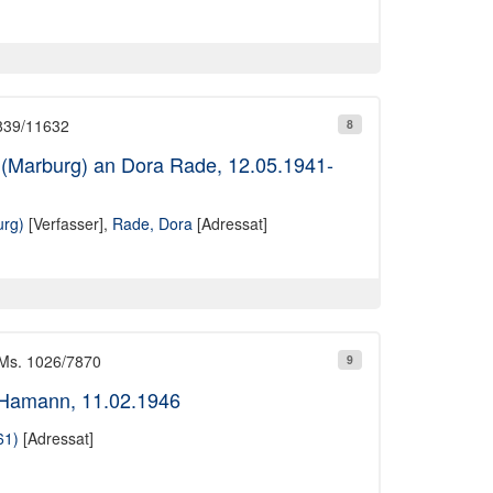
 839/11632
8
ek (Marburg) an Dora Rade, 12.05.1941-
urg)
[Verfasser],
Rade, Dora
[Adressat]
 Ms. 1026/7870
9
d Hamann, 11.02.1946
61)
[Adressat]