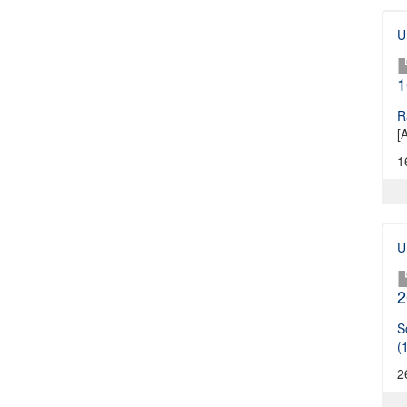
U
1
R
[
1
U
2
S
(
2