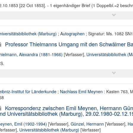
2.10.1853 [22 Oct 1853]. - 1 eigenhändiger Brief (1 Doppelbl.=2 beschr
niversitätsbibliothek (Marburg)
;
Autographen
; Signatur: Ms. 1082 SN
Professor Thielmanns Umgang mit den Schwälmer Ba
hielmann, Alexandra (1881-1966)
[Verfasser],
Universitätsbibliothek (
 S.
eibniz-Institut für Länderkunde
;
Nachlass Emil Meynen
: Kasten 763, 
68
Korrespondenz zwischen Emil Meynen, Hermann Günz
nd Universitätsbibliothek (Marburg), 29.02.1980-02.12.
eynen, Emil (1902-1994)
[Verfasser],
Günzel, Hermann
[Verfasser],
Ha
Verfasser],
Universitätsbibliothek (Marburg)
[Verfasser]