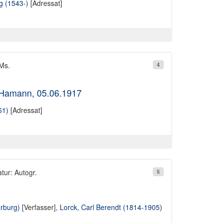
ig (1543-)
[Adressat]
 Ms.
4
d Hamann, 05.06.1917
61)
[Adressat]
tur: Autogr.
5
arburg)
[Verfasser],
Lorck, Carl Berendt (1814-1905)