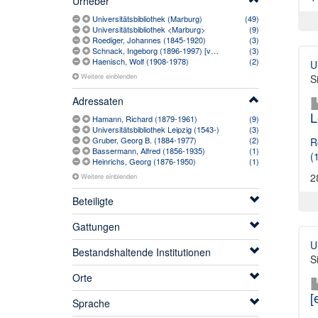
Urheber
Universitätsbibliothek (Marburg)
(49)
Universitätsbibliothek <Marburg>
(9)
Roediger, Johannes (1845-1920)
(3)
Schnack, Ingeborg (1896-1997) [vermutlich]
(3)
Haenisch, Wolf (1908-1978)
(2)
U
Weitere einblenden
S
Adressaten
L
Hamann, Richard (1879-1961)
(9)
Universitätsbibliothek Leipzig (1543-)
(3)
Gruber, Georg B. (1884-1977)
(2)
R
Bassermann, Alfred (1856-1935)
(1)
(
Heinrichs, Georg (1876-1950)
(1)
2
Weitere einblenden
Beteiligte
Gattungen
U
Bestandshaltende Institutionen
S
Orte
[
Sprache