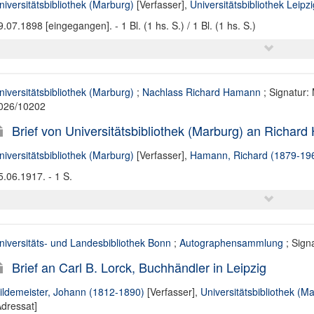
niversitätsbibliothek (Marburg)
[Verfasser],
Universitätsbibliothek Leipz
9.07.1898 [eingegangen]. - 1 Bl. (1 hs. S.) / 1 Bl. (1 hs. S.)
niversitätsbibliothek (Marburg)
;
Nachlass Richard Hamann
; Signatur:
026/10202
Brief von Universitätsbibliothek (Marburg) an Richar
niversitätsbibliothek (Marburg)
[Verfasser],
Hamann, Richard (1879-19
5.06.1917. - 1 S.
niversitäts- und Landesbibliothek Bonn
;
Autographensammlung
; Signa
Brief an Carl B. Lorck, Buchhändler in Leipzig
ildemeister, Johann (1812-1890)
[Verfasser],
Universitätsbibliothek (M
Adressat]