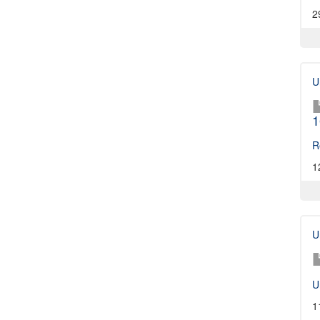
2
U
1
R
1
U
U
1