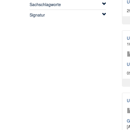
U
Sachschlagworte
2
Signatur
U
1
U
0
U
G
[