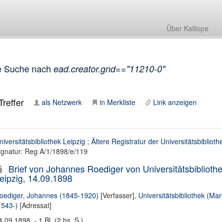
Über Kalliope
e Suche nach
ead.creator.gnd=="11210-0"
reffer
als Netzwerk
in Merkliste
Link anzeigen
niversitätsbibliothek Leipzig
;
Ältere Registratur der Universitätsbiblioth
ignatur: Reg A/1/1898/e/119
Brief von Johannes Roediger von Universitätsbibliothe
eipzig, 14.09.1898
oediger, Johannes (1845-1920)
[Verfasser],
Universitätsbibliothek (Ma
1543-)
[Adressat]
4.09.1898. - 1 Bl. (2 hs. S.)