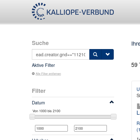
Suche
Ihr
59
T
Aktive Filter
Alle Filter entfernen
U
Filter
S
Datum
L
R
(
1