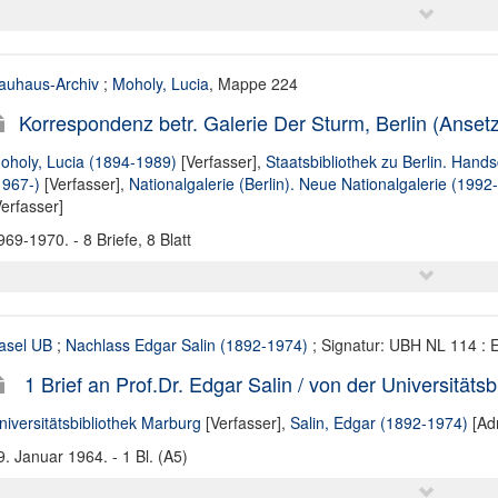
auhaus-Archiv
;
Moholy, Lucia
, Mappe 224
Korrespondenz betr. Galerie Der Sturm, Berlin (Ansetz
oholy, Lucia (1894-1989)
[Verfasser],
Staatsbibliothek zu Berlin. Hands
1967-)
[Verfasser],
Nationalgalerie (Berlin). Neue Nationalgalerie (1992-
Verfasser]
969-1970. - 8 Briefe, 8 Blatt
asel UB
;
Nachlass Edgar Salin (1892-1974)
; Signatur: UBH NL 114 : 
1 Brief an Prof.Dr. Edgar Salin / von der Universitäts
niversitätsbibliothek Marburg
[Verfasser],
Salin, Edgar (1892-1974)
[Adr
9. Januar 1964. - 1 Bl. (A5)