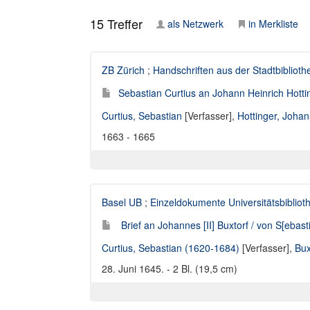
15
Treffer
als Netzwerk
in Merkliste
ZB Zürich
;
Handschriften aus der Stadtbiblioth
Sebastian Curtius an Johann Heinrich Hotti
Curtius, Sebastian
[Verfasser],
Hottinger, Johan
1663 - 1665
Basel UB
;
Einzeldokumente Universitätsbibliot
Brief an Johannes [II] Buxtorf / von S[ebast
Curtius, Sebastian (1620-1684)
[Verfasser],
Bux
28. Juni 1645. - 2 Bl. (19,5 cm)