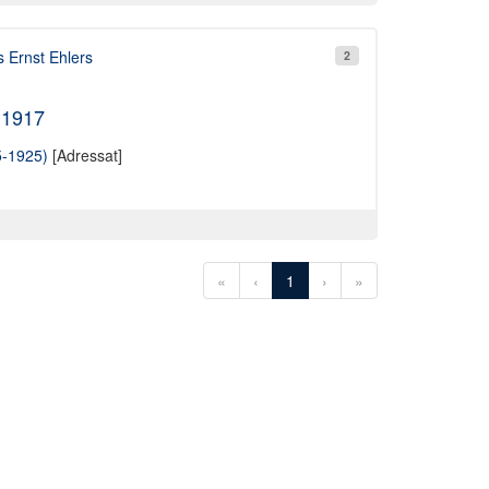
 Ernst Ehlers
2
 1917
5-1925)
[Adressat]
«
‹
1
›
»