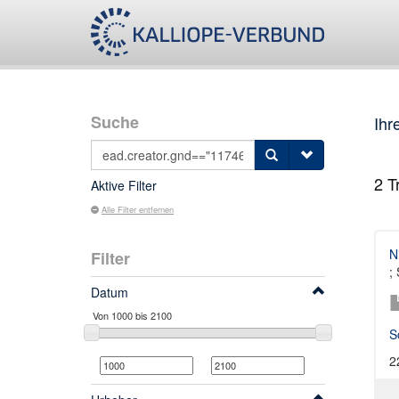
Suche
Ihr
2
Tr
Aktive Filter
Alle Filter entfernen
N
Filter
;
Datum
S
2