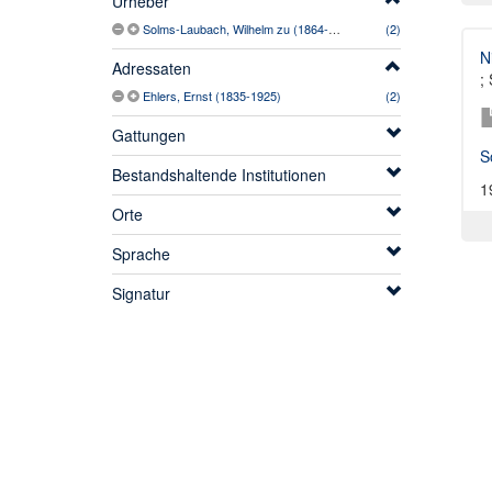
Urheber
Solms-Laubach, Wilhelm zu (1864-1936)
(2)
N
Adressaten
;
Ehlers, Ernst (1835-1925)
(2)
Gattungen
S
Bestandshaltende Institutionen
1
Orte
Sprache
Signatur