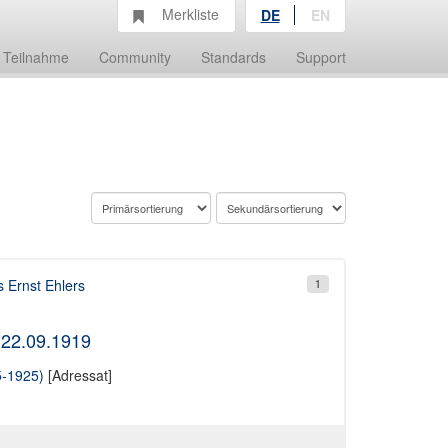
Merkliste
DE
EN
Teilnahme
Community
Standards
Support
 Ernst Ehlers
1
 22.09.1919
5-1925)
[Adressat]