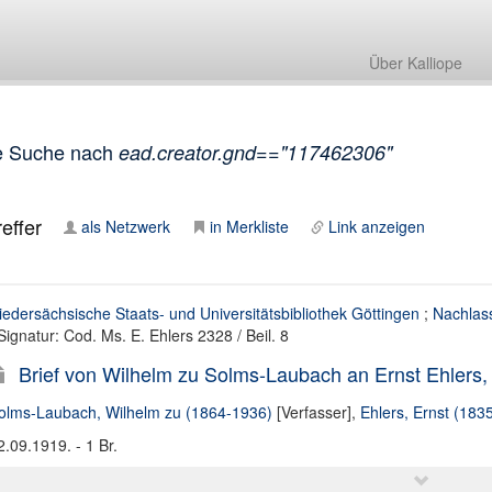
Über Kalliope
e Suche nach
ead.creator.gnd=="117462306"
effer
als Netzwerk
in Merkliste
Link anzeigen
iedersächsische Staats- und Universitätsbibliothek Göttingen
;
Nachlass
 Signatur: Cod. Ms. E. Ehlers 2328 / Beil. 8
Brief von Wilhelm zu Solms-Laubach an Ernst Ehlers,
olms-Laubach, Wilhelm zu (1864-1936)
[Verfasser],
Ehlers, Ernst (183
2.09.1919. - 1 Br.