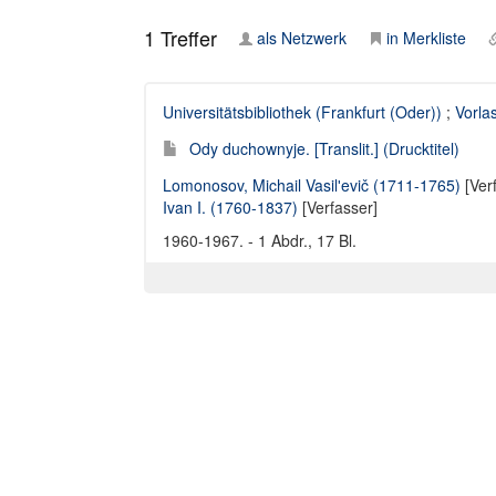
1
Treffer
als Netzwerk
in Merkliste
Universitätsbibliothek (Frankfurt (Oder))
;
Vorla
Ody duchownyje. [Translit.] (Drucktitel)
Lomonosov, Michail Vasilʹevič (1711-1765)
[Ver
Ivan I. (1760-1837)
[Verfasser]
1960-1967. - 1 Abdr., 17 Bl.