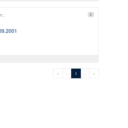
n
;
2
.09.2001
«
‹
1
›
»