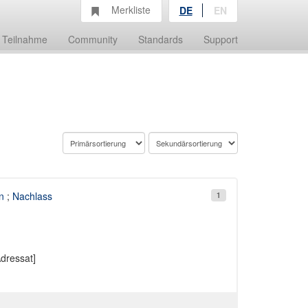
Merkliste
DE
EN
Teilnahme
Community
Standards
Support
n
;
Nachlass
1
1
dressat]