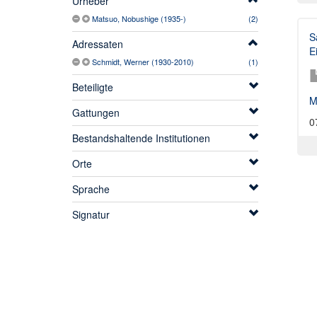
Urheber
Matsuo, Nobushige (1935-)
(2)
S
Adressaten
E
Schmidt, Werner (1930-2010)
(1)
Beteiligte
M
Gattungen
0
Bestandshaltende Institutionen
Orte
Sprache
Signatur