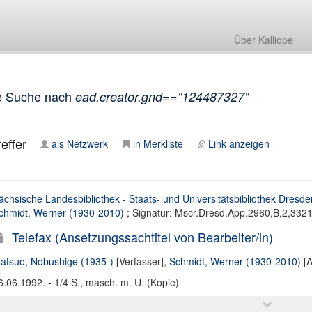
Über Kalliope
e Suche nach
ead.creator.gnd=="124487327"
effer
als Netzwerk
in Merkliste
Link anzeigen
ächsische Landesbibliothek - Staats- und Universitätsbibliothek Dresde
chmidt, Werner (1930-2010)
; Signatur: Mscr.Dresd.App.2960,B,2,332
Telefax (Ansetzungssachtitel von Bearbeiter/in)
atsuo, Nobushige (1935-)
[Verfasser],
Schmidt, Werner (1930-2010)
[A
6.06.1992. - 1/4 S., masch. m. U. (Kopie)