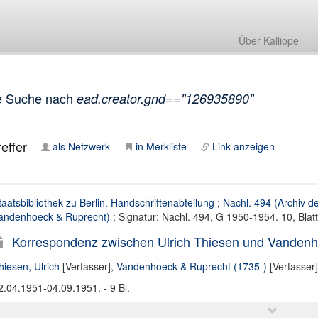
Über Kalliope
e Suche nach
ead.creator.gnd=="126935890"
effer
als Netzwerk
in Merkliste
Link anzeigen
taatsbibliothek zu Berlin. Handschriftenabteilung
;
Nachl. 494 (Archiv d
andenhoeck & Ruprecht)
; Signatur: Nachl. 494, G 1950-1954. 10, Blat
Korrespondenz zwischen Ulrich Thiesen und Vandenh
hiesen, Ulrich
[Verfasser],
Vandenhoeck & Ruprecht (1735-)
[Verfasser]
2.04.1951-04.09.1951. - 9 Bl.