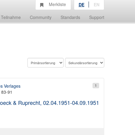
Merkliste
DE
EN
Teilnahme
Community
Standards
Support
es Verlages
1
t 83-91
oeck & Ruprecht, 02.04.1951-04.09.1951